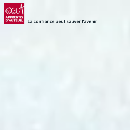
Faites vivre l’Avent
FAIRE UN DON
autrement à votre
La confiance peut sauver l’avenir
enfant avec nos 24
contes audios de Noël
❄
24 – Le dessert de Noël