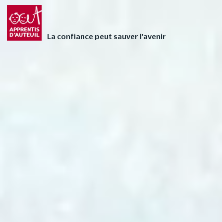
Faites vivre l’Avent
FAIRE UN DON
autrement à votre
La confiance peut sauver l’avenir
enfant avec nos 24
contes audios de Noël
❄
4 – Le premier indice