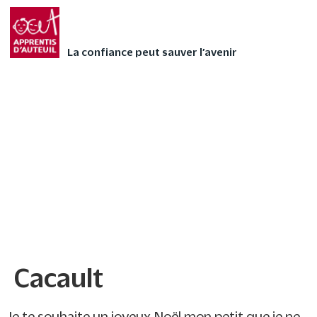
Faites vivre l’Avent
FAIRE UN DON
autrement à votre
La confiance peut sauver l’avenir
enfant avec nos 24
contes audios de Noël
❄
Cacault
Cacault
Je te souhaite un joyeux Noël mon petit que je ne