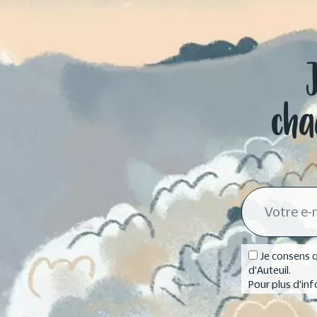
cha
Je consens q
d'Auteuil.
Pour plus d'inf