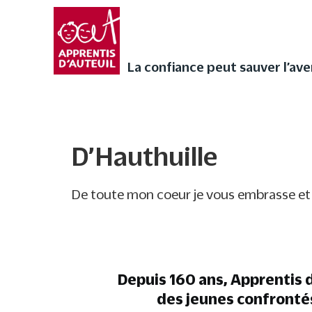
Faites vivre l’Avent a
audios de Noël ❄
La confiance peut sauver l’avenir
La confiance peut sauver l’ave
D’Hauthuille
D’Hauthuille
De toute mon coeur je vous embrasse et 
Depuis 160 ans, Apprentis d
des jeunes confronté