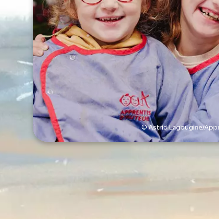
© Astrid Lagougine/Appr