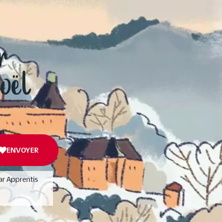
r
Noël
ENVOYER
ar Apprentis