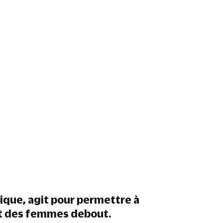
avec nos 24 contes
FAIRE UN DON
lique, agit pour permettre à
et des femmes debout.