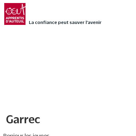
Faites vivre l’Avent
FAIRE UN DON
autrement à votre
La confiance peut sauver l’avenir
enfant avec nos 24
contes audios de Noël
❄
Garrec
Garrec
Bonjour les jeunes,