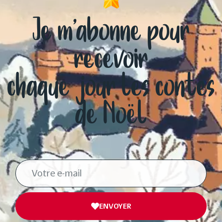
Je m’abonne pour
recevoir
chaque jour les contes
de Noël
ENVOYER