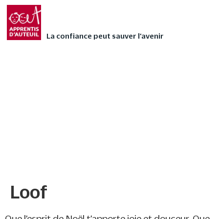
Faites vivre l’Avent
FAIRE UN DON
autrement à votre
La confiance peut sauver l’avenir
enfant avec nos 24
contes audios de Noël
❄
Loof
Loof
Que l’esprit de Noël t’apporte joie et douceur. Que