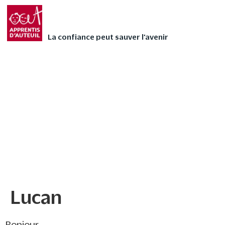
Faites vivre l’Avent
FAIRE UN DON
autrement à votre
La confiance peut sauver l’avenir
enfant avec nos 24
contes audios de Noël
❄
Lucan
Lucan
Bonjour,