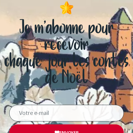
Je m’abonne pour
recevoir
chaque jour les contes
de Noël
ENVOYER