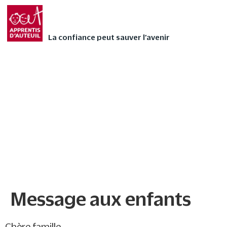
Faites vivre l’Avent
FAIRE UN DON
autrement à votre
La confiance peut sauver l’avenir
enfant avec nos 24
contes audios de Noël
❄
Message aux enfants
Message aux enfants
Chère famille