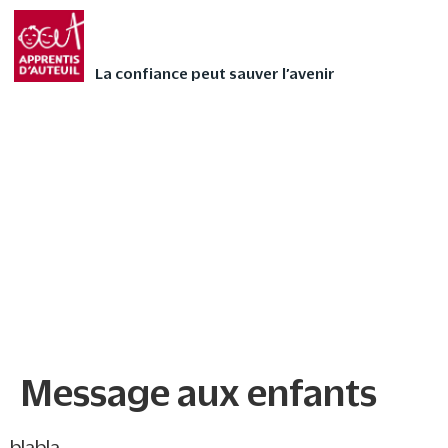
Faites vivre l’Avent
FAIRE UN DON
autrement à votre
La confiance peut sauver l’avenir
enfant avec nos 24
contes audios de Noël
❄
Message aux enfants
Message aux enfants
blabla