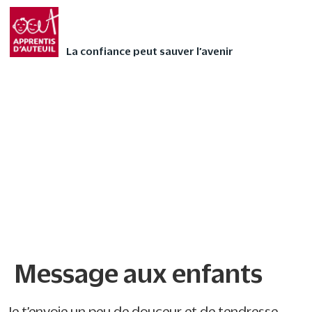
Faites vivre l’Avent
FAIRE UN DON
autrement à votre
La confiance peut sauver l’avenir
enfant avec nos 24
contes audios de Noël
❄
Message aux enfants
Message aux enfants
Je t’envoie un peu de douceur et de tendresse