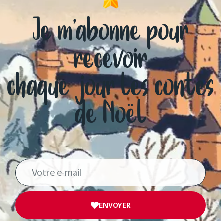
Je m’abonne pour
recevoir
chaque jour les contes
de Noël
ENVOYER