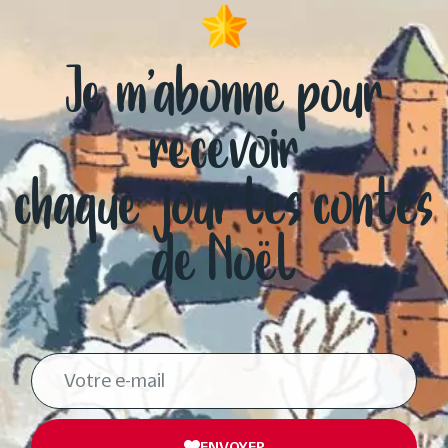
Je m’abonne pour
recevoir
chaque jour les contes
de Noël
ENVOYER