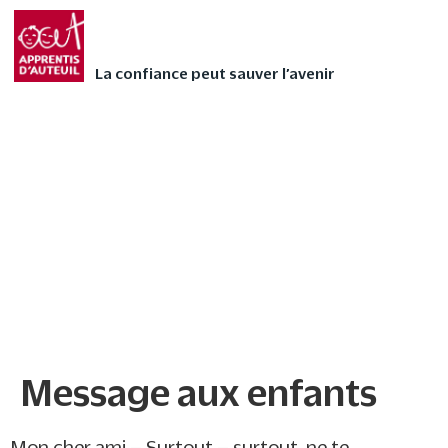
Faites vivre l’Avent
FAIRE UN DON
autrement à votre
La confiance peut sauver l’avenir
enfant avec nos 24
contes audios de Noël
❄
Message aux enfants
Message aux enfants
Mon cher ami – Surtout – surtout, ne te