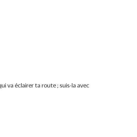
avec nos 24 contes
FAIRE UN DON
i va éclairer ta route ; suis-la avec