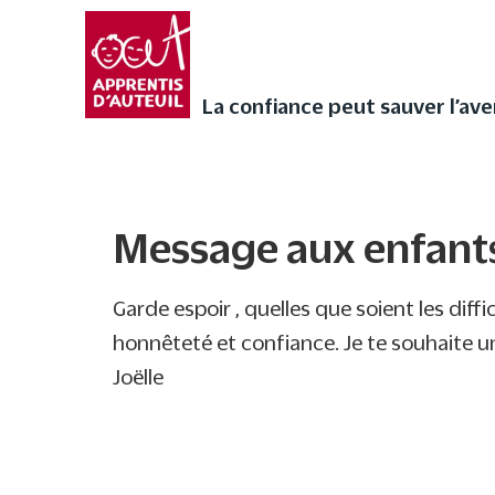
Faites vivre l’Avent a
audios de Noël ❄
La confiance peut sauver l’avenir
La confiance peut sauver l’ave
Message aux enfants
Message aux enfant
Garde espoir , quelles que soient les diffi
honnêteté et confiance. Je te souhaite u
Joëlle