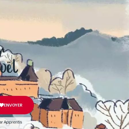
r
Noël
ENVOYER
ar Apprentis