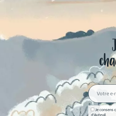
cha
Je consens q
d'Auteuil.