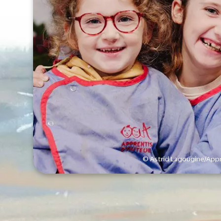
© Astrid Lagougine/Appr