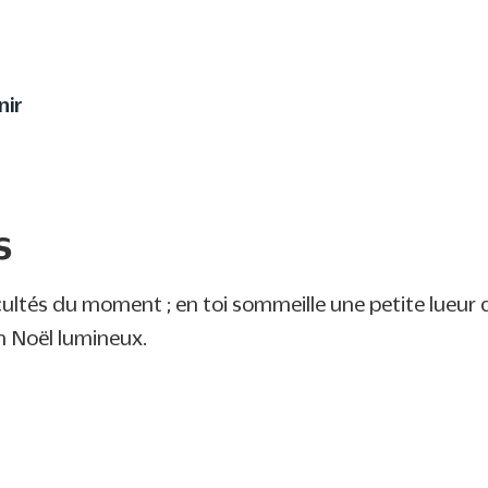
utrement à votre enfant 
nir
s
cultés du moment ; en toi sommeille une petite lueur qu
n Noël lumineux.