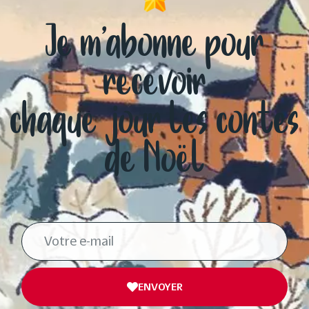
Je m’abonne pour
recevoir
chaque jour les contes
de Noël
ENVOYER