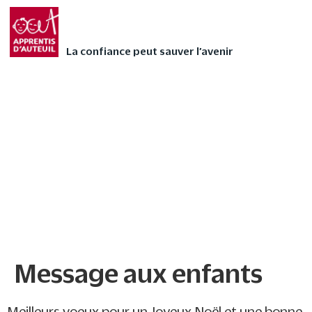
Faites vivre l’Avent
FAIRE UN DON
autrement à votre
La confiance peut sauver l’avenir
enfant avec nos 24
contes audios de Noël
❄
Message aux enfants
Message aux enfants
Meilleurs voeux pour un Joyeux Noël et une bonne