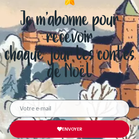
Je m’abonne pour
recevoir
chaque jour les contes
de Noël
ENVOYER