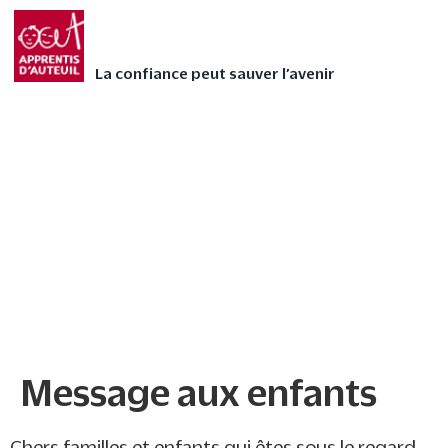
Faites vivre l’Avent
FAIRE UN DON
autrement à votre
La confiance peut sauver l’avenir
enfant avec nos 24
contes audios de Noël
❄
Message aux enfants
Message aux enfants
Chers familles et enfants qui êtes sous le regard