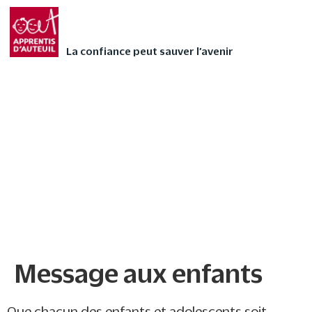
Faites vivre l’Avent
FAIRE UN DON
autrement à votre
La confiance peut sauver l’avenir
enfant avec nos 24
contes audios de Noël
❄
Message aux enfants
Message aux enfants
Que chacun des enfants et adolescents soit