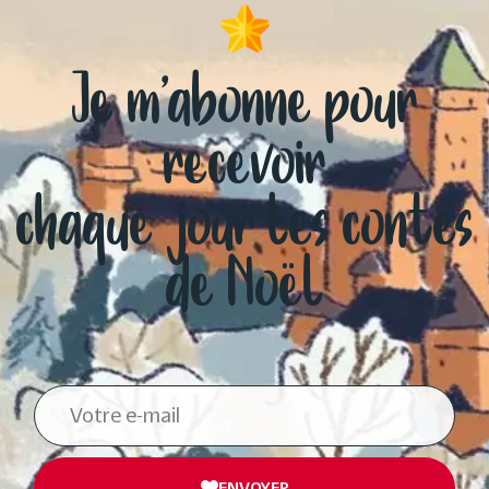
Je m’abonne pour
recevoir
chaque jour les contes
de Noël
ENVOYER