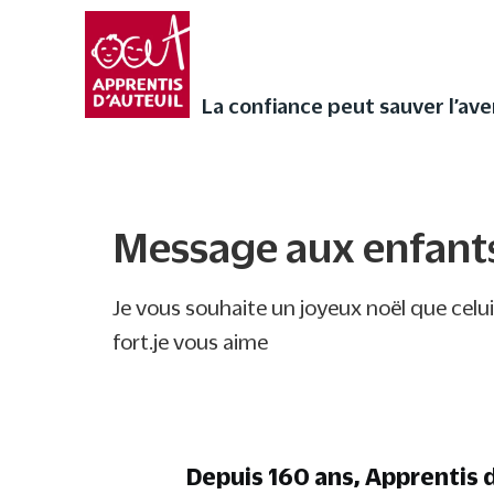
Faites vivre l’Avent a
audios de Noël ❄
La confiance peut sauver l’avenir
La confiance peut sauver l’ave
Message aux enfants
Message aux enfant
Je vous souhaite un joyeux noël que celui 
fort.je vous aime
Depuis 160 ans, Apprentis d