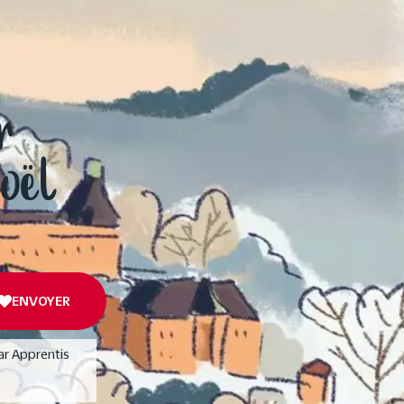
r
Noël
ENVOYER
ar Apprentis