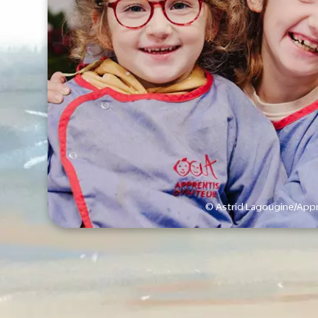
© Astrid Lagougine/Appr