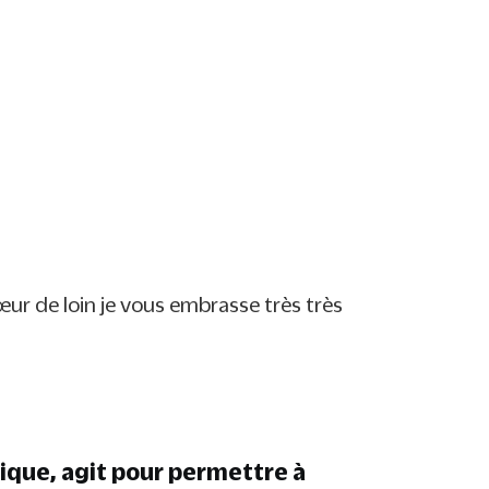
avec nos 24 contes
FAIRE UN DON
cœur de loin je vous embrasse très très
lique, agit pour permettre à