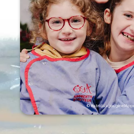
© Astrid Lagougine/Appr