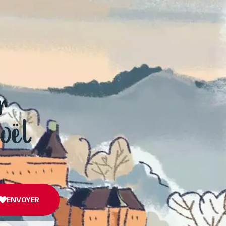
r
Noël
ENVOYER