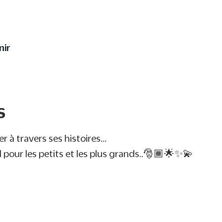
utrement à votre enfant 
nir
s
r à travers ses histoires…
 pour les petits et les plus grands..🎅🏾🌟✨💫