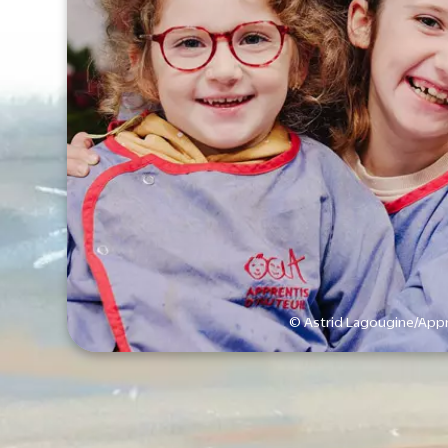
© Astrid Lagougine/Appr