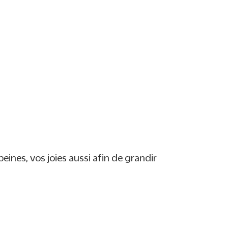
avec nos 24 contes
FAIRE UN DON
ines, vos joies aussi afin de grandir