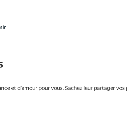
utrement à votre enfant 
nir
s
nce et d’amour pour vous. Sachez leur partager vos pe