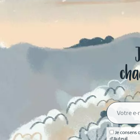
cha
Je consens q
d'Auteuil.