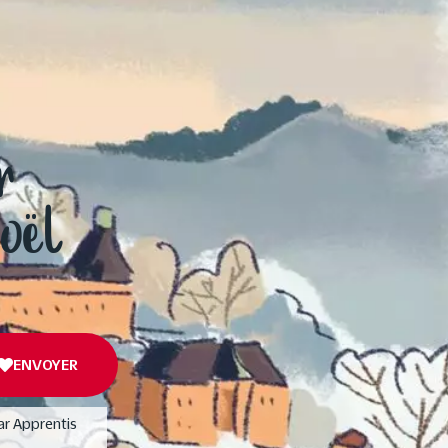
r
Noël
ENVOYER
ar Apprentis