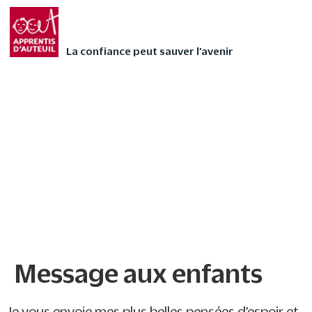
Faites vivre l’Avent
FAIRE UN DON
autrement à votre
La confiance peut sauver l’avenir
enfant avec nos 24
contes audios de Noël
❄
Message aux enfants
Message aux enfants
Je vous envoie mes plus belles pensées d’espoir et