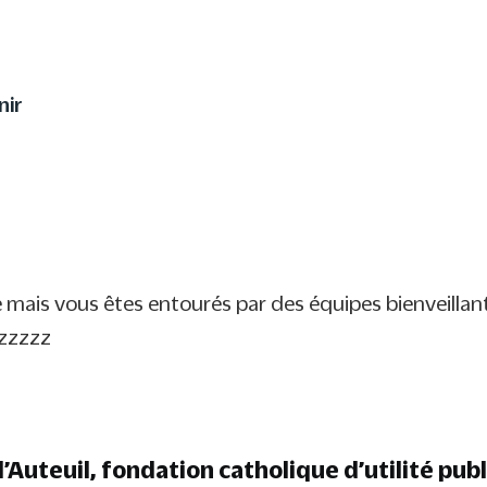
utrement à votre enfant 
nir
ile mais vous êtes entourés par des équipes bienveill
zzzzzz
’Auteuil, fondation catholique d’utilité pub