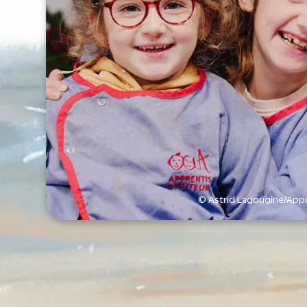
© Astrid Lagougine/Appr