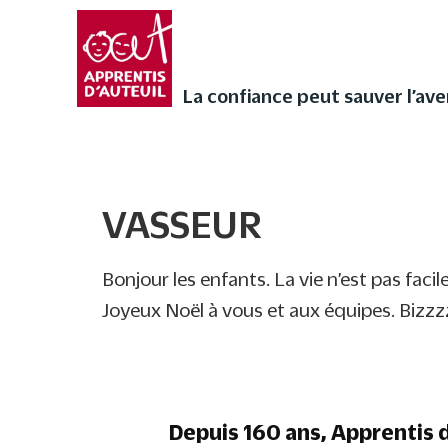
Faites vivre l’Avent a
audios de Noël ❄
La confiance peut sauver l’avenir
La confiance peut sauver l’ave
VASSEUR
VASSEUR
Bonjour les enfants. La vie n’est pas fac
Joyeux Noël à vous et aux équipes. Bizz
Depuis 160 ans, Apprentis d