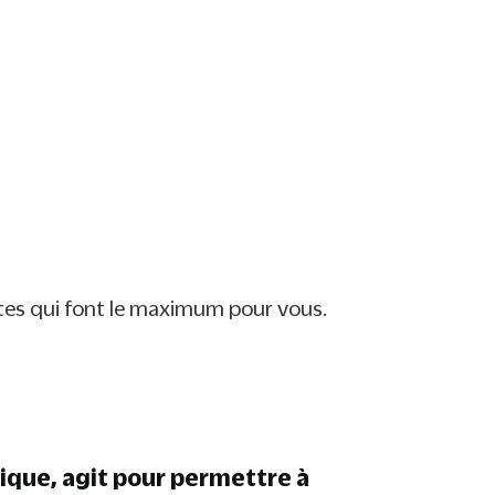
avec nos 24 contes
FAIRE UN DON
antes qui font le maximum pour vous.
lique, agit pour permettre à