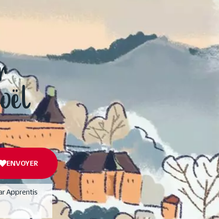
r
Noël
ENVOYER
ar Apprentis