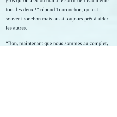
gros qu’on a eu du mal à le sortir de l’eau même
tous les deux !” répond Touronchon, qui est
souvent ronchon mais aussi toujours prêt à aider
les autres.
“Bon, maintenant que nous sommes au complet,
on peut aller manger des lasagnes ?” demande
Paco.
“Oui mon chéri, allons-y !” répond sa maman.
Tous ensemble, ils se dirigèrent vers le
restaurant, cette fois-ci sans que personne ne se
perde. Et Paco est heureux de passer ce moment