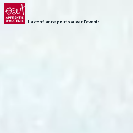
Faites vivre l’Avent
FAIRE UN DON
autrement à votre
La confiance peut sauver l’avenir
enfant avec nos 24
contes audios de Noël
❄
0 – Paco et la drôle de
soirée