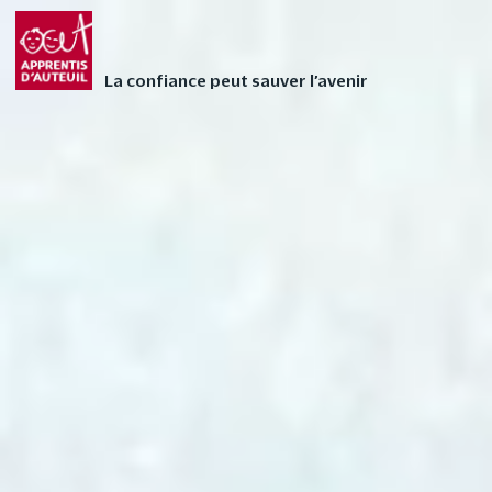
Faites vivre l’Avent
FAIRE UN DON
autrement à votre
La confiance peut sauver l’avenir
enfant avec nos 24
contes audios de Noël
❄
1 – Paco et la lettre
surprise