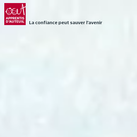
Faites vivre l’Avent
FAIRE UN DON
autrement à votre
La confiance peut sauver l’avenir
enfant avec nos 24
contes audios de Noël
❄
3 – Paco et le loup blanc